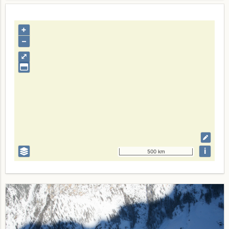
+
–
⤢
i
500 km