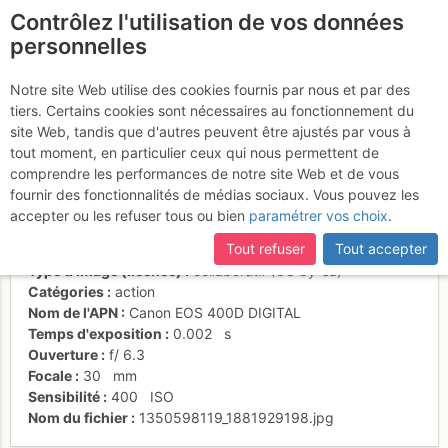
Contrôlez l'utilisation de vos données
fr
personnelles
Sous voile, au-dessus
Notre site Web utilise des cookies fournis par nous et par des
tiers. Certains cookies sont nécessaires au fonctionnement du
des Lanches,Peisey-
site Web, tandis que d'autres peuvent être ajustés par vous à
Nancroix.
tout moment, en particulier ceux qui nous permettent de
comprendre les performances de notre site Web et de vous
fournir des fonctionnalités de médias sociaux. Vous pouvez les
accepter ou les refuser tous ou bien
paramétrer vos choix
.
Date/heure
4 déc. 2010 13:27
Tout refuser
Tout accepter
Contributeur
Emmanuel Bernard
Type d'image (licence)
collaboratif (CC by-sa)
Catégories
action
Nom de l'APN
Canon EOS 400D DIGITAL
Temps d'exposition
0.002
s
Ouverture
f/
6.3
Focale
30
mm
Sensibilité
400
ISO
Nom du fichier
1350598119_1881929198.jpg