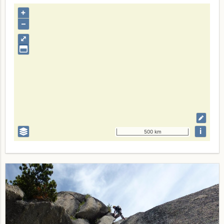
+
–
⤢
i
500 km