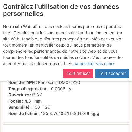
Contrôlez l'utilisation de vos données
fr
personnelles
Dièdre de L12
Notre site Web utilise des cookies fournis par nous et par des
tiers. Certains cookies sont nécessaires au fonctionnement du
site Web, tandis que d'autres peuvent être ajustés par vous à
tout moment, en particulier ceux qui nous permettent de
Activités
comprendre les performances de notre site Web et de vous
fournir des fonctionnalités de médias sociaux. Vous pouvez les
Date/heure
4 juil. 2012 12:21
accepter ou les refuser tous ou bien
paramétrer vos choix
.
Contributeur
Thomas C
Type d'image (licence)
individuel (CC by-nc-nd)
Tout refuser
Tout accepter
Catégories
détail
Nom de l'APN
Panasonic DMC-TZ20
Temps d'exposition
0.0008
s
Ouverture
f/
3.3
Focale
4.3
mm
Sensibilité
100
ISO
Nom du fichier
1350576103_1189618685.jpg