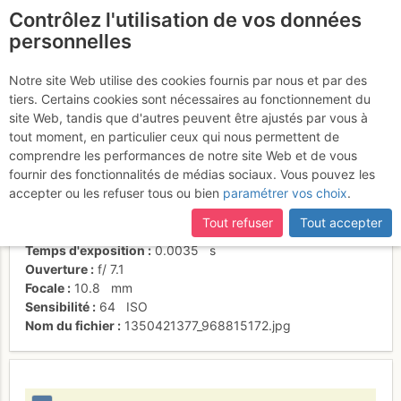
Contrôlez l'utilisation de vos données
fr
personnelles
La traversée - L2
Notre site Web utilise des cookies fournis par nous et par des
tiers. Certains cookies sont nécessaires au fonctionnement du
site Web, tandis que d'autres peuvent être ajustés par vous à
tout moment, en particulier ceux qui nous permettent de
Activités
comprendre les performances de notre site Web et de vous
fournir des fonctionnalités de médias sociaux. Vous pouvez les
Date/heure
16 oct. 2012 14:04
accepter ou les refuser tous ou bien
paramétrer vos choix
.
Contributeur
Souri7
Type d'image (licence)
individuel (CC by-nc-nd)
Tout refuser
Tout accepter
Nom de l'APN
NIKON COOLPIX L19
Temps d'exposition
0.0035
s
Ouverture
f/
7.1
Focale
10.8
mm
Sensibilité
64
ISO
Nom du fichier
1350421377_968815172.jpg