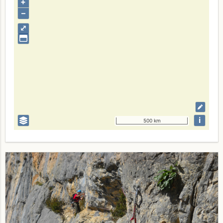
+
–
⤢
i
500 km