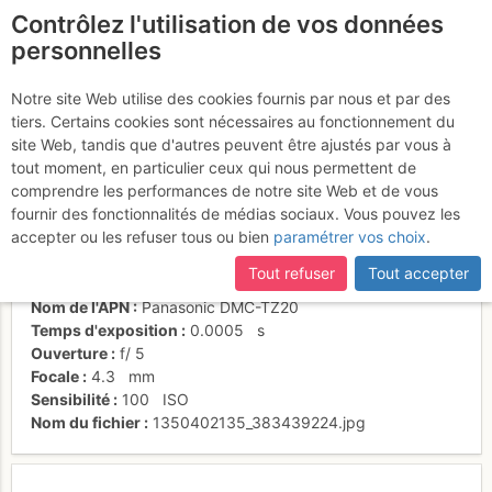
Contrôlez l'utilisation de vos données
fr
personnelles
Pointe de Talamarche
Notre site Web utilise des cookies fournis par nous et par des
tiers. Certains cookies sont nécessaires au fonctionnement du
site Web, tandis que d'autres peuvent être ajustés par vous à
tout moment, en particulier ceux qui nous permettent de
Activités
comprendre les performances de notre site Web et de vous
fournir des fonctionnalités de médias sociaux. Vous pouvez les
Date/heure
16 oct. 2012 12:40
accepter ou les refuser tous ou bien
paramétrer vos choix
.
Contributeur
stephfb
Type d'image (licence)
individuel (CC by-nc-nd)
Tout refuser
Tout accepter
Catégories
paysages
Nom de l'APN
Panasonic DMC-TZ20
Temps d'exposition
0.0005
s
Ouverture
f/
5
Focale
4.3
mm
Sensibilité
100
ISO
Nom du fichier
1350402135_383439224.jpg