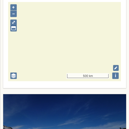
+
–
⤢
i
500 km