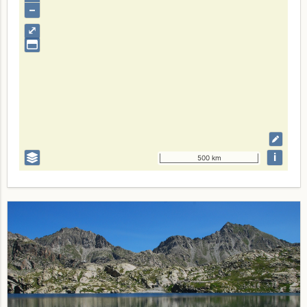
–
⤢
i
500 km