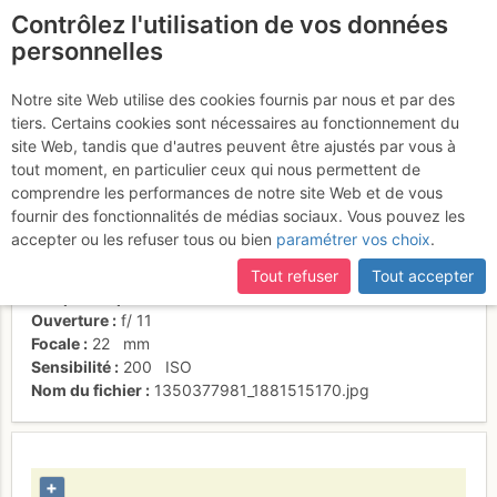
Contrôlez l'utilisation de vos données
fr
personnelles
Suite à une récente et importante mise à jour du site,
si
Lac de Colomina
certaines pages ne sont plus accessibles, manquantes ou
Notre site Web utilise des cookies fournis par nous et par des
incomplètes, déconnectez-vous puis reconnectez-vous à votre
tiers. Certains cookies sont nécessaires au fonctionnement du
compte sur le site.
site Web, tandis que d'autres peuvent être ajustés par vous à
tout moment, en particulier ceux qui nous permettent de
Date/heure
16 juil. 2012 13:51
comprendre les performances de notre site Web et de vous
Contributeur
Jean-Pierre Gouret
fournir des fonctionnalités de médias sociaux. Vous pouvez les
Type d'image (licence)
collaboratif (CC by-sa)
accepter ou les refuser tous ou bien
paramétrer vos choix
.
Catégories
paysages
Nom de l'APN
NIKON CORPORATION NIKON D80
Tout refuser
Tout accepter
Temps d'exposition
0.0029
s
Ouverture
f/
11
Focale
22
mm
Sensibilité
200
ISO
Nom du fichier
1350377981_1881515170.jpg
+