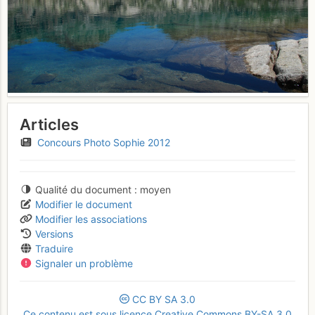
Articles
Concours Photo Sophie 2012
Qualité du document
moyen
Modifier le document
Modifier les associations
Versions
Traduire
Signaler un problème
CC
BY
SA
3.0
Ce contenu est sous licence Creative Commons BY-SA 3.0