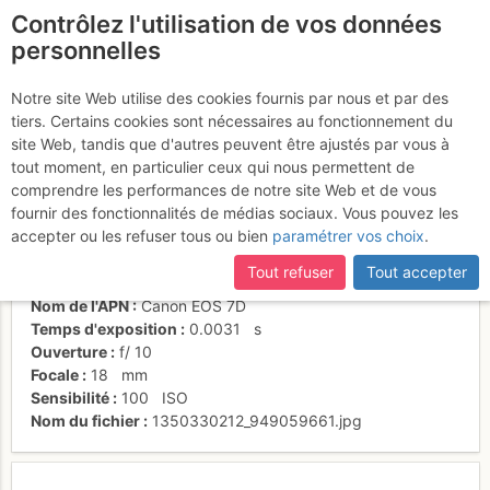
Contrôlez l'utilisation de vos données
fr
personnelles
Au sommet
Notre site Web utilise des cookies fournis par nous et par des
tiers. Certains cookies sont nécessaires au fonctionnement du
site Web, tandis que d'autres peuvent être ajustés par vous à
tout moment, en particulier ceux qui nous permettent de
Activités
comprendre les performances de notre site Web et de vous
fournir des fonctionnalités de médias sociaux. Vous pouvez les
Date/heure
13 oct. 2012 14:03
accepter ou les refuser tous ou bien
paramétrer vos choix
.
Contributeur
Bouarfa Mahi
Type d'image (licence)
individuel (CC by-nc-nd)
Tout refuser
Tout accepter
Catégories
personnages
Nom de l'APN
Canon EOS 7D
Temps d'exposition
0.0031
s
Ouverture
f/
10
Focale
18
mm
Sensibilité
100
ISO
Nom du fichier
1350330212_949059661.jpg