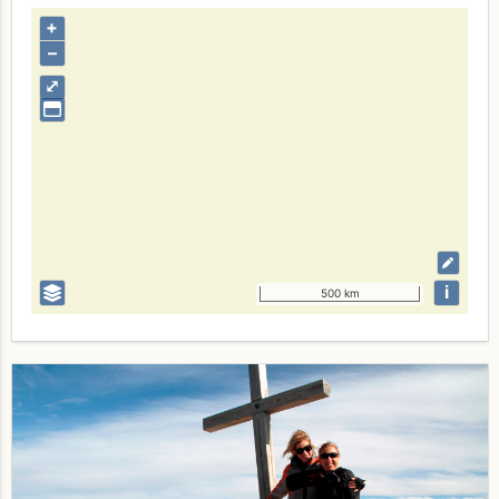
+
–
⤢
i
500 km