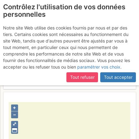
Contrôlez l'utilisation de vos données
fr
personnelles
L'arête WSW
Notre site Web utilise des cookies fournis par nous et par des
tiers. Certains cookies sont nécessaires au fonctionnement du
site Web, tandis que d'autres peuvent être ajustés par vous à
tout moment, en particulier ceux qui nous permettent de
Activités
comprendre les performances de notre site Web et de vous
fournir des fonctionnalités de médias sociaux. Vous pouvez les
Contributeur
maxime tavan
accepter ou les refuser tous ou bien
paramétrer vos choix
.
Type d'image (licence)
individuel (CC by-nc-nd)
Catégories
détail
,
paysages
Tout refuser
Tout accepter
Nom du fichier
1350327766_1893651687.jpg
+
–
⤢