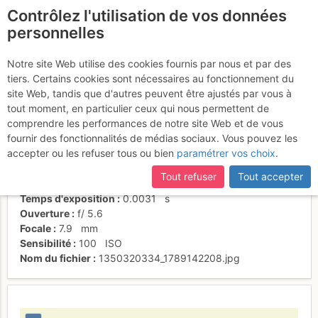
Contrôlez l'utilisation de vos données
fr
personnelles
Ressaut supérieur
Notre site Web utilise des cookies fournis par nous et par des
tiers. Certains cookies sont nécessaires au fonctionnement du
site Web, tandis que d'autres peuvent être ajustés par vous à
tout moment, en particulier ceux qui nous permettent de
Activités
comprendre les performances de notre site Web et de vous
fournir des fonctionnalités de médias sociaux. Vous pouvez les
Date/heure
15 oct. 2012 15:20
accepter ou les refuser tous ou bien
paramétrer vos choix
.
Contributeur
Patrick Vuilleumier
Type d'image (licence)
individuel (CC by-nc-nd)
Tout refuser
Tout accepter
Nom de l'APN
SONY DSC-P10
Temps d'exposition
0.0031
s
Ouverture
f/
5.6
Focale
7.9
mm
Sensibilité
100
ISO
Nom du fichier
1350320334_1789142208.jpg