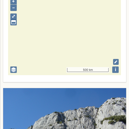
+
–
⤢
i
500 km