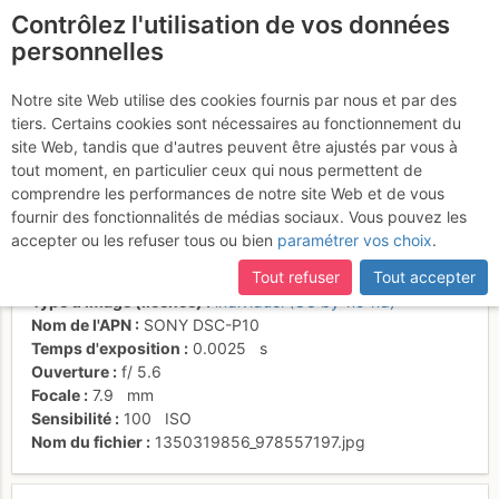
Contrôlez l'utilisation de vos données
fr
personnelles
Au bas du dernier
Notre site Web utilise des cookies fournis par nous et par des
tiers. Certains cookies sont nécessaires au fonctionnement du
rappel
site Web, tandis que d'autres peuvent être ajustés par vous à
tout moment, en particulier ceux qui nous permettent de
comprendre les performances de notre site Web et de vous
fournir des fonctionnalités de médias sociaux. Vous pouvez les
Activités
accepter ou les refuser tous ou bien
paramétrer vos choix
.
Date/heure
15 oct. 2012 11:47
Tout refuser
Tout accepter
Contributeur
Patrick Vuilleumier
Type d'image (licence)
individuel (CC by-nc-nd)
Nom de l'APN
SONY DSC-P10
Temps d'exposition
0.0025
s
Ouverture
f/
5.6
Focale
7.9
mm
Sensibilité
100
ISO
Nom du fichier
1350319856_978557197.jpg