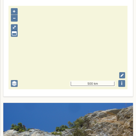
+
–
⤢
i
500 km