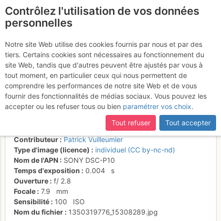
Contrôlez l'utilisation de vos données
fr
personnelles
Ernst et Irmgard au
Notre site Web utilise des cookies fournis par nous et par des
tiers. Certains cookies sont nécessaires au fonctionnement du
départ des rappels de
site Web, tandis que d'autres peuvent être ajustés par vous à
Dolce Vita
tout moment, en particulier ceux qui nous permettent de
comprendre les performances de notre site Web et de vous
fournir des fonctionnalités de médias sociaux. Vous pouvez les
accepter ou les refuser tous ou bien
paramétrer vos choix
.
Activités
Tout refuser
Tout accepter
Date/heure
15 oct. 2012 11:03
Contributeur
Patrick Vuilleumier
Type d'image (licence)
individuel (CC by-nc-nd)
Nom de l'APN
SONY DSC-P10
Temps d'exposition
0.004
s
Ouverture
f/
2.8
Focale
7.9
mm
Sensibilité
100
ISO
Nom du fichier
1350319776_15308289.jpg