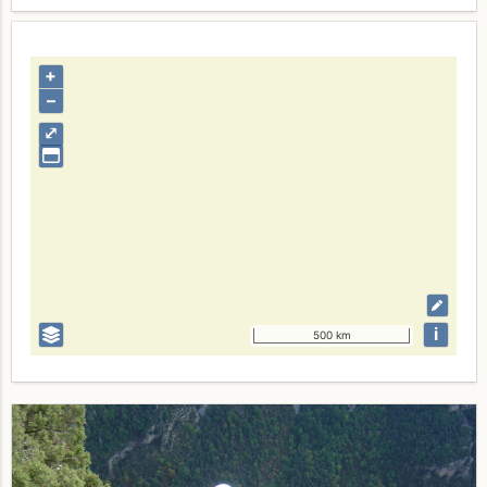
+
–
⤢
i
500 km