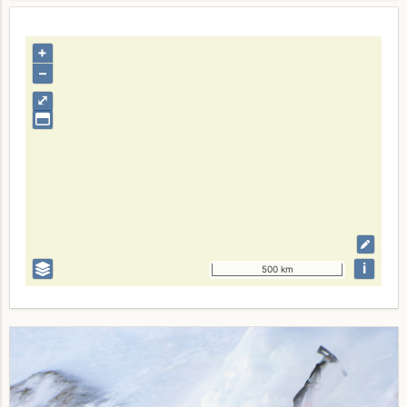
+
–
⤢
i
500 km