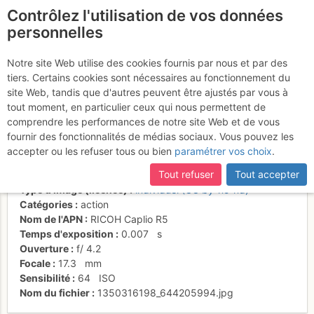
Contrôlez l'utilisation de vos données
fr
personnelles
Suite à une récente et importante mise à jour du site,
si
Miam, un peu de frais
certaines pages ne sont plus accessibles, manquantes ou
Notre site Web utilise des cookies fournis par nous et par des
incomplètes, déconnectez-vous puis reconnectez-vous à votre
tiers. Certains cookies sont nécessaires au fonctionnement du
dans le cou !
compte sur le site.
site Web, tandis que d'autres peuvent être ajustés par vous à
tout moment, en particulier ceux qui nous permettent de
comprendre les performances de notre site Web et de vous
fournir des fonctionnalités de médias sociaux. Vous pouvez les
Activités
accepter ou les refuser tous ou bien
paramétrer vos choix
.
Date/heure
14 déc. 2006 12:49
Tout refuser
Tout accepter
Contributeur
FMJ
Type d'image (licence)
individuel (CC by-nc-nd)
Catégories
action
Nom de l'APN
RICOH Caplio R5
Temps d'exposition
0.007
s
Ouverture
f/
4.2
Focale
17.3
mm
Sensibilité
64
ISO
Nom du fichier
1350316198_644205994.jpg