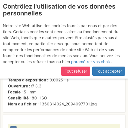
Contrôlez l'utilisation de vos données
fr
personnelles
Vue depuis la traversée
Notre site Web utilise des cookies fournis par nous et par des
tiers. Certains cookies sont nécessaires au fonctionnement du
site Web, tandis que d'autres peuvent être ajustés par vous à
tout moment, en particulier ceux qui nous permettent de
Activités
comprendre les performances de notre site Web et de vous
fournir des fonctionnalités de médias sociaux. Vous pouvez les
Date/heure
12 oct. 2012 07:58
accepter ou les refuser tous ou bien
paramétrer vos choix
.
Contributeur
alpineis
Type d'image (licence)
individuel (CC by-nc-nd)
Tout refuser
Tout accepter
Nom de l'APN
Panasonic DMC-FH20
Temps d'exposition
0.0025
s
Ouverture
f/
3.3
Focale
5
mm
Sensibilité
80
ISO
Nom du fichier
1350314024_2094097701.jpg