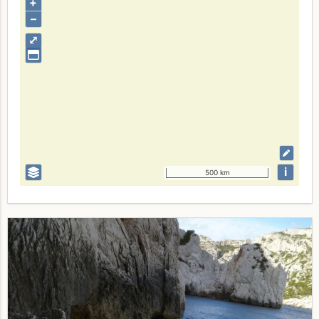
+
–
⤢
i
500 km