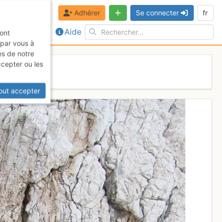
Adhérer
Se connecter
fr
Aide
sont
 par vous à
es de notre
ccepter ou les
out accepter