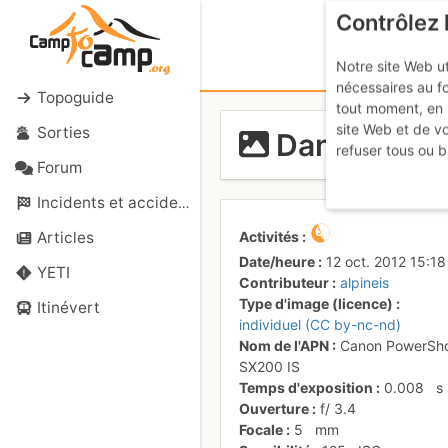
Contrôlez 
Notre site Web ut
nécessaires au f
Topoguide
tout moment, en 
site Web et de v
Sorties
Dans la tra
refuser tous ou b
Forum
Incidents et accidents
Activités
Articles
Date/heure
12 oct. 2012 15:18
YETI
Contributeur
alpineis
Type d'image (licence)
Itinévert
individuel (CC by-nc-nd)
Nom de l'APN
Canon PowerSh
SX200 IS
Temps d'exposition
0.008
s
Ouverture
f/
3.4
Focale
5
mm