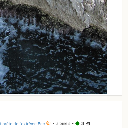
t arête de l'extrême Bec
• alpineis •