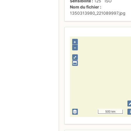
Sensibilité
125
ISO
Nom du fichier
1350313980_221089997.jpg
+
–
⤢
i
500 km