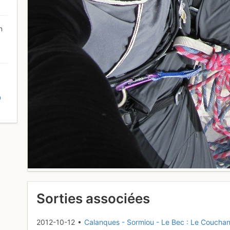
n
D
Sorties associées
2012-10-12 •
Calanques - Sormiou - Le Bec : Le Couchan