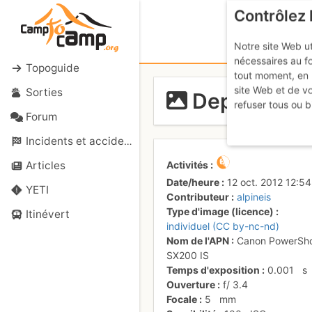
Contrôlez 
Notre site Web ut
nécessaires au f
Topoguide
tout moment, en 
site Web et de v
Sorties
Depuis le 
refuser tous ou b
Forum
Incidents et accidents
Activités
Articles
Date/heure
12 oct. 2012 12:54
YETI
Contributeur
alpineis
Type d'image (licence)
Itinévert
individuel (CC by-nc-nd)
Nom de l'APN
Canon PowerSh
SX200 IS
Temps d'exposition
0.001
s
Ouverture
f/
3.4
Focale
5
mm