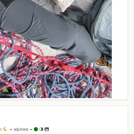
t
• alpineis •