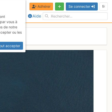
Adhérer
Se connecter
fr
Aide
sont
 par vous à
es de notre
ccepter ou les
out accepter