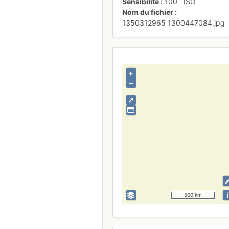
Sensibilité
100
ISO
Nom du fichier
1350312965_1300447084.jpg
+
–
⤢
i
500 km