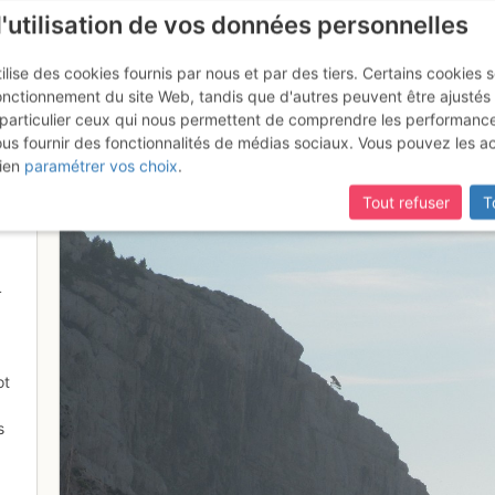
l'utilisation de vos données personnelles
ilise des cookies fournis par nous et par des tiers. Certains cookies 
onctionnement du site Web, tandis que d'autres peuvent être ajustés
particulier ceux qui nous permettent de comprendre les performanc
mise à jour du site,
si certaines pages ne sont plus accessibles, m
ous fournir des fonctionnalités de médias sociaux. Vous pouvez les a
de depart
ien
paramétrer vos choix
.
Tout refuser
T
4
ot
s