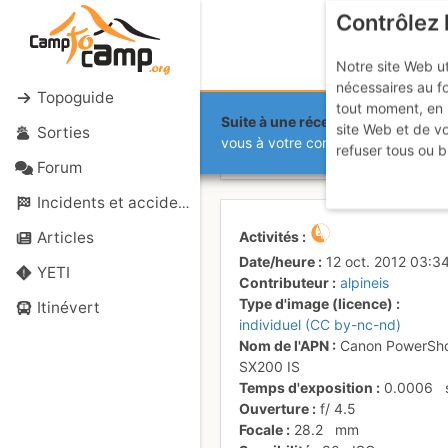
Contrôlez 
Notre site Web ut
nécessaires au f
Topoguide
tout moment, en 
Suite à une récente et importante 
site Web et de v
Sorties
Le paysage 
vous à votre compte sur le site.
refuser tous ou b
Forum
Incidents et accidents
Activités
Articles
Date/heure
12 oct. 2012 03:3
YETI
Contributeur
alpineis
Type d'image (licence)
Itinévert
individuel (CC by-nc-nd)
Nom de l'APN
Canon PowerSh
SX200 IS
Temps d'exposition
0.0006
Ouverture
f/
4.5
Focale
28.2
mm