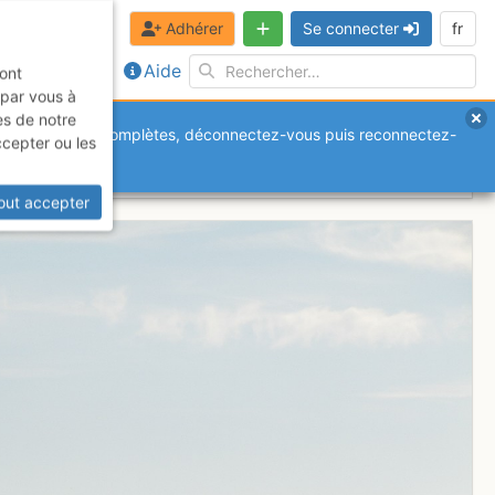
Adhérer
Se connecter
fr
Aide
sont
 par vous à
es de notre
anquantes ou incomplètes, déconnectez-vous puis reconnectez-
ccepter ou les
out accepter