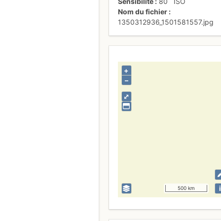
Sensibilité
80
ISO
Nom du fichier
1350312936_1501581557.jpg
+
–
⤢
i
500 km