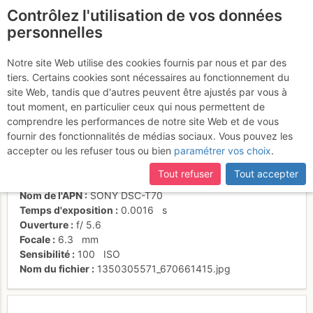
Contrôlez l'utilisation de vos données
fr
personnelles
Pop psych
Notre site Web utilise des cookies fournis par nous et par des
tiers. Certains cookies sont nécessaires au fonctionnement du
site Web, tandis que d'autres peuvent être ajustés par vous à
tout moment, en particulier ceux qui nous permettent de
Activités
comprendre les performances de notre site Web et de vous
fournir des fonctionnalités de médias sociaux. Vous pouvez les
Date/heure
12 oct. 2012 15:16
accepter ou les refuser tous ou bien
paramétrer vos choix
.
Contributeur
jérôme64
Type d'image (licence)
individuel (CC by-nc-nd)
Tout refuser
Tout accepter
Catégories
détail
Nom de l'APN
SONY DSC-T70
Temps d'exposition
0.0016
s
Ouverture
f/
5.6
Focale
6.3
mm
Sensibilité
100
ISO
Nom du fichier
1350305571_670661415.jpg