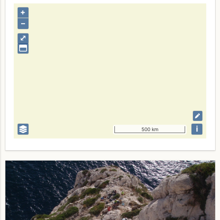
+
–
⤢
i
500 km