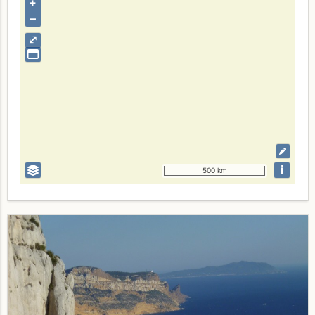
+
–
⤢
i
500 km