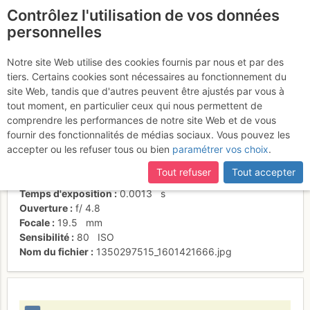
Contrôlez l'utilisation de vos données
fr
personnelles
Suite à une récente et importante mise à jour du site,
si
Depuis un relais
certaines pages ne sont plus accessibles, manquantes ou
Notre site Web utilise des cookies fournis par nous et par des
incomplètes, déconnectez-vous puis reconnectez-vous à votre
tiers. Certains cookies sont nécessaires au fonctionnement du
compte sur le site.
site Web, tandis que d'autres peuvent être ajustés par vous à
tout moment, en particulier ceux qui nous permettent de
Activités
comprendre les performances de notre site Web et de vous
fournir des fonctionnalités de médias sociaux. Vous pouvez les
Date/heure
10 oct. 2012 10:02
accepter ou les refuser tous ou bien
paramétrer vos choix
.
Contributeur
alpineis
Type d'image (licence)
individuel (CC by-nc-nd)
Tout refuser
Tout accepter
Nom de l'APN
Panasonic DMC-FH20
Temps d'exposition
0.0013
s
Ouverture
f/
4.8
Focale
19.5
mm
Sensibilité
80
ISO
Nom du fichier
1350297515_1601421666.jpg