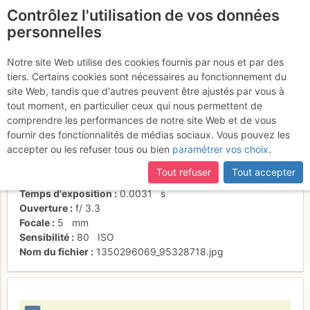
Contrôlez l'utilisation de vos données
fr
personnelles
Depuis le 1er relais
Notre site Web utilise des cookies fournis par nous et par des
tiers. Certains cookies sont nécessaires au fonctionnement du
site Web, tandis que d'autres peuvent être ajustés par vous à
tout moment, en particulier ceux qui nous permettent de
Activités
comprendre les performances de notre site Web et de vous
fournir des fonctionnalités de médias sociaux. Vous pouvez les
Date/heure
10 oct. 2012 05:03
accepter ou les refuser tous ou bien
paramétrer vos choix
.
Contributeur
alpineis
Type d'image (licence)
individuel (CC by-nc-nd)
Tout refuser
Tout accepter
Nom de l'APN
Panasonic DMC-FH20
Temps d'exposition
0.0031
s
Ouverture
f/
3.3
Focale
5
mm
Sensibilité
80
ISO
Nom du fichier
1350296069_95328718.jpg