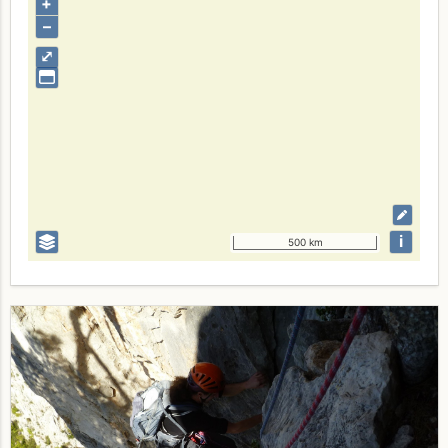
+
–
⤢
i
500 km