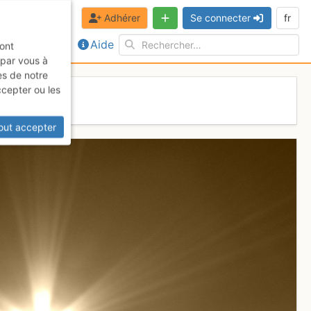
Adhérer
Se connecter
fr
Aide
sont
 par vous à
es de notre
ccepter ou les
s
out accepter