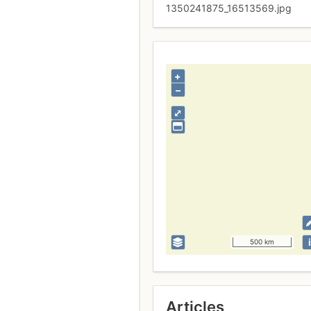
1350241875_16513569.jpg
+
–
⤢
i
500 km
Articles