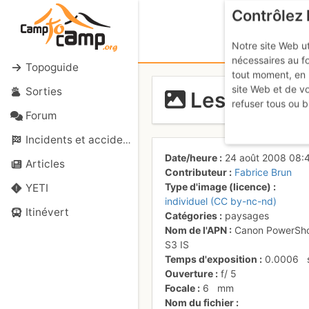
Contrôlez 
Notre site Web ut
nécessaires au f
Topoguide
tout moment, en 
site Web et de v
Sorties
Les dernier
refuser tous ou b
Forum
Incidents et accidents
Date/heure
24 août 2008 08:
Articles
Contributeur
Fabrice Brun
Type d'image (licence)
YETI
individuel (CC by-nc-nd)
Itinévert
Catégories
paysages
Nom de l'APN
Canon PowerSh
S3 IS
Temps d'exposition
0.0006
Ouverture
f/
5
Focale
6
mm
Nom du fichier