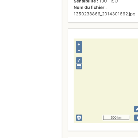
Sensibilité
100
ISO
Nom du fichier
1350238866_2014301662.jpg
+
–
⤢
i
500 km