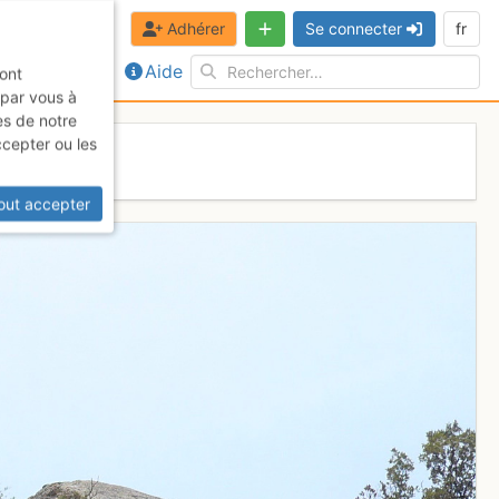
Adhérer
Se connecter
fr
Aide
sont
 par vous à
es de notre
ccepter ou les
out accepter