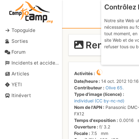
Contrôlez 
Notre site Web ut
nécessaires au f
Topoguide
tout moment, en 
site Web et de v
Sorties
Renfougne 
refuser tous ou b
Forum
Incidents et accidents
Activités
Articles
Date/heure
14 oct. 2012 10:16
YETI
Contributeur
Olive 65.
Type d'image (licence)
Itinévert
individuel (CC by-nc-nd)
Nom de l'APN
Panasonic DMC
FX12
Temps d'exposition
0.0016
Ouverture
f/
3.2
Focale
7.5
mm