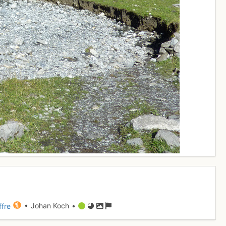
ffre
• Johan Koch •