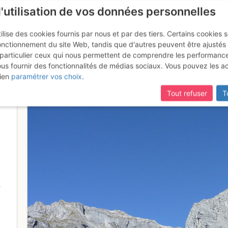
l'utilisation de vos données personnelles
ilise des cookies fournis par nous et par des tiers. Certains cookies 
onctionnement du site Web, tandis que d'autres peuvent être ajustés
particulier ceux qui nous permettent de comprendre les performanc
mise à jour du site,
si certaines pages ne sont plus accessibles, m
ous fournir des fonctionnalités de médias sociaux. Vous pouvez les a
'existe plus
ien
paramétrer vos choix
.
Tout refuser
T
3
-