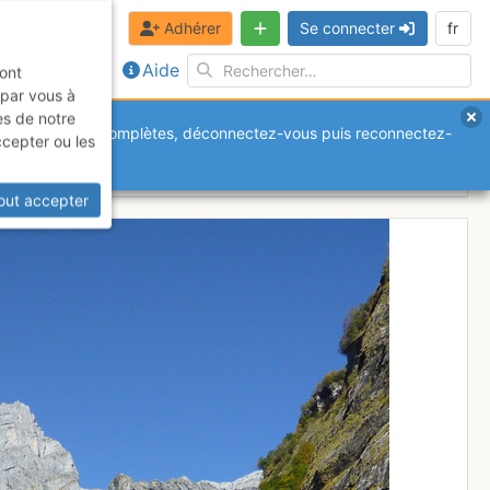
Adhérer
Se connecter
fr
Aide
sont
 par vous à
es de notre
anquantes ou incomplètes, déconnectez-vous puis reconnectez-
ccepter ou les
out accepter