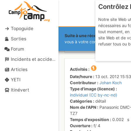
Contrôlez 
Notre site Web ut
nécessaires au f
Topoguide
tout moment, en 
Suite à une récente et importante 
site Web et de v
Sorties
Le chemin n
vous à votre compte sur le site.
refuser tous ou b
Forum
Incidents et accidents
Activités
Articles
Date/heure
13 oct. 2012 15:5
YETI
Contributeur
Johan Koch
Type d'image (licence)
Itinévert
individuel (CC by-nc-nd)
Catégories
détail
Nom de l'APN
Panasonic DMC
TZ7
Temps d'exposition
0.002
s
Ouverture
f/
4