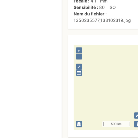
Focale
4.1
mm
Sensibilité
80
ISO
Nom du fichier
1350235577_133102319.jpg
+
–
⤢
i
500 km