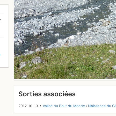
n
D
Sorties associées
2012-10-13 •
Vallon du Bout du Monde : Naissance du Gi