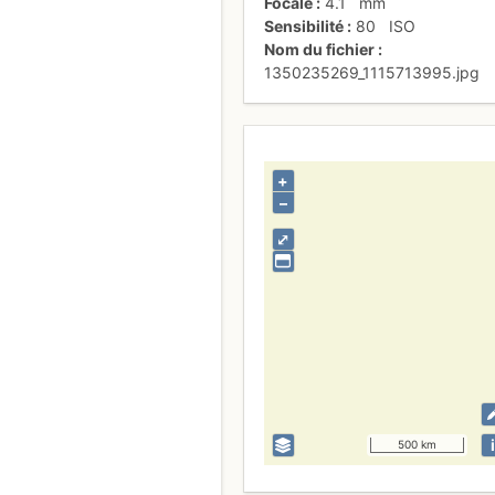
Focale
4.1
mm
Sensibilité
80
ISO
Nom du fichier
1350235269_1115713995.jpg
+
–
⤢
i
500 km