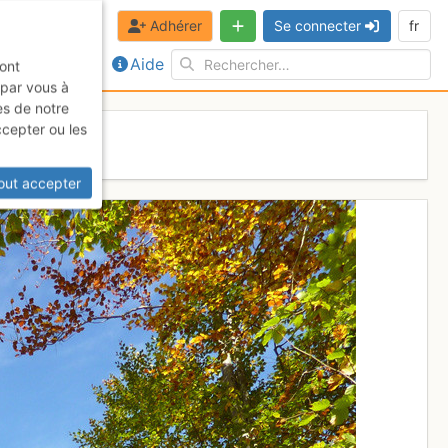
Adhérer
Se connecter
fr
Aide
sont
 par vous à
es de notre
ccepter ou les
out accepter