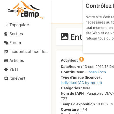
Contrôlez 
Notre site Web ut
nécessaires au f
Topoguide
tout moment, en 
site Web et de v
Sorties
Entre ciel et
refuser tous ou b
Forum
Incidents et accidents
Activités
Articles
Date/heure
13 oct. 2012 15:24
YETI
Contributeur
Johan Koch
Type d'image (licence)
Itinévert
individuel (CC by-nc-nd)
Catégories
flore
Nom de l'APN
Panasonic DMC
TZ7
Temps d'exposition
0.005
s
Ouverture
f/
4