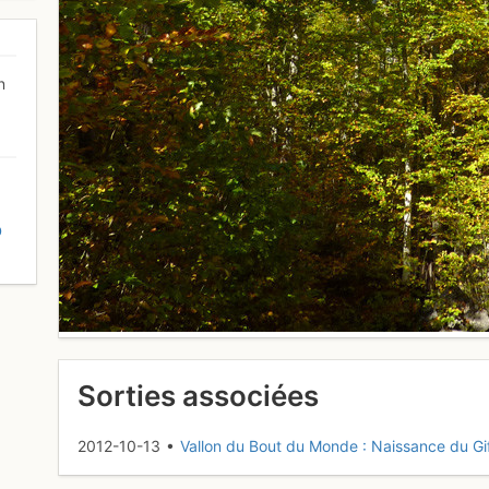
n
D
Sorties associées
2012-10-13 •
Vallon du Bout du Monde : Naissance du Gi