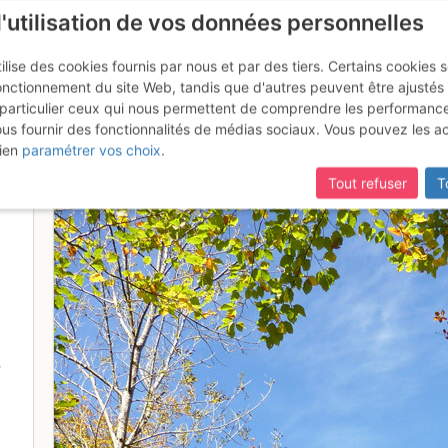
l'utilisation de vos données personnelles
ilise des cookies fournis par nous et par des tiers. Certains cookies 
onctionnement du site Web, tandis que d'autres peuvent être ajustés
particulier ceux qui nous permettent de comprendre les performanc
ous fournir des fonctionnalités de médias sociaux. Vous pouvez les a
 terre
ien
paramétrer vos choix
.
Tout refuser
T
-