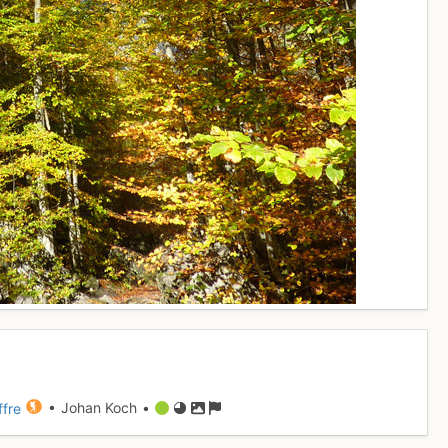
ffre
• Johan Koch •