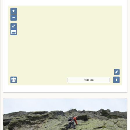
+
–
⤢
i
500 km