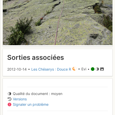
Sorties associées
2012-10-14 •
Les Chéserys : Douce R
• Evi •
Qualité du document
moyen
Versions
Signaler un problème