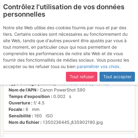
Contrôlez l'utilisation de vos données
fr
personnelles
Une 1ère longueur qui
Notre site Web utilise des cookies fournis par nous et par des
tiers. Certains cookies sont nécessaires au fonctionnement du
donne le ton de la voie
site Web, tandis que d'autres peuvent être ajustés par vous à
tout moment, en particulier ceux qui nous permettent de
comprendre les performances de notre site Web et de vous
fournir des fonctionnalités de médias sociaux. Vous pouvez les
Activités
accepter ou les refuser tous ou bien
paramétrer vos choix
.
Date/heure
14 oct. 2012 09:26
Tout refuser
Tout accepter
Contributeur
Joel Klay
Type d'image (licence)
individuel (CC by-nc-nd)
Nom de l'APN
Canon PowerShot S90
Temps d'exposition
0.002
s
Ouverture
f/
4.5
Focale
6
mm
Sensibilité
160
ISO
Nom du fichier
1350236445_835902190.jpg