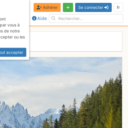
Adhérer
Se connecter
fr
Aide
sont
 par vous à
es de notre
ccepter ou les
out accepter