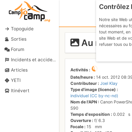
Contrôlez 
Notre site Web ut
nécessaires au f
Topoguide
tout moment, en 
site Web et de v
Sorties
Au matin, il
refuser tous ou b
Forum
Incidents et accidents
Activités
Articles
Date/heure
14 oct. 2012 08:3
YETI
Contributeur
Joel Klay
Type d'image (licence)
Itinévert
individuel (CC by-nc-nd)
Nom de l'APN
Canon PowerSh
S90
Temps d'exposition
0.002
s
Ouverture
f/
6.3
Focale
15
mm