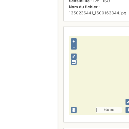
Sensibilité
125
ISO
Nom du fichier
1350236441_1600163844.jpg
+
–
⤢
i
500 km