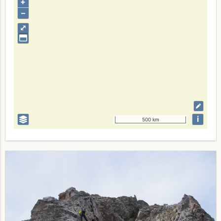
+
–
⤢
i
500 km