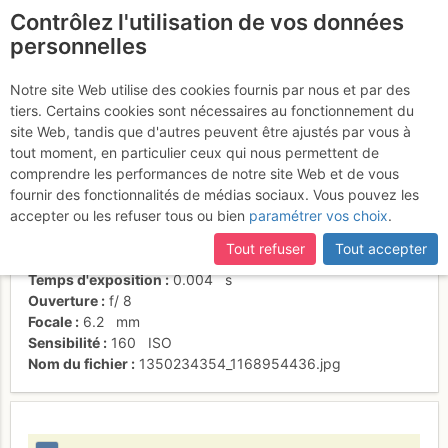
Contrôlez l'utilisation de vos données
fr
personnelles
Descente
Notre site Web utilise des cookies fournis par nous et par des
tiers. Certains cookies sont nécessaires au fonctionnement du
site Web, tandis que d'autres peuvent être ajustés par vous à
tout moment, en particulier ceux qui nous permettent de
Activités
comprendre les performances de notre site Web et de vous
fournir des fonctionnalités de médias sociaux. Vous pouvez les
Date/heure
13 oct. 2012 13:34
accepter ou les refuser tous ou bien
paramétrer vos choix
.
Contributeur
Nicolas Maret
Type d'image (licence)
individuel (CC by-nc-nd)
Tout refuser
Tout accepter
Nom de l'APN
Canon PowerShot A3100 IS
Temps d'exposition
0.004
s
Ouverture
f/
8
Focale
6.2
mm
Sensibilité
160
ISO
Nom du fichier
1350234354_1168954436.jpg