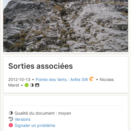
Sorties associées
2012-10-13 •
Pointe des Verts : Arête SW
• Nicolas
Maret •
Qualité du document
moyen
Versions
Signaler un problème