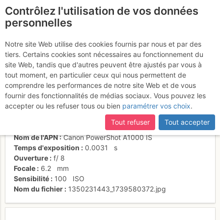
Contrôlez l'utilisation de vos données
fr
personnelles
Relais du 6a
Notre site Web utilise des cookies fournis par nous et par des
tiers. Certains cookies sont nécessaires au fonctionnement du
site Web, tandis que d'autres peuvent être ajustés par vous à
tout moment, en particulier ceux qui nous permettent de
Activités
comprendre les performances de notre site Web et de vous
fournir des fonctionnalités de médias sociaux. Vous pouvez les
Date/heure
13 oct. 2012 13:23
accepter ou les refuser tous ou bien
paramétrer vos choix
.
Contributeur
adrien-cousin
Type d'image (licence)
individuel (CC by-nc-nd)
Tout refuser
Tout accepter
Catégories
détail
Nom de l'APN
Canon PowerShot A1000 IS
Temps d'exposition
0.0031
s
Ouverture
f/
8
Focale
6.2
mm
Sensibilité
100
ISO
Nom du fichier
1350231443_1739580372.jpg