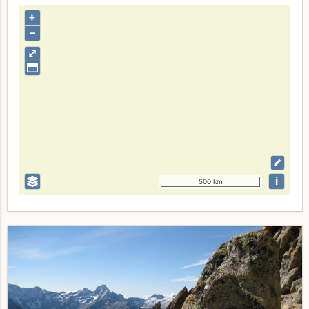
+
–
⤢
i
500 km