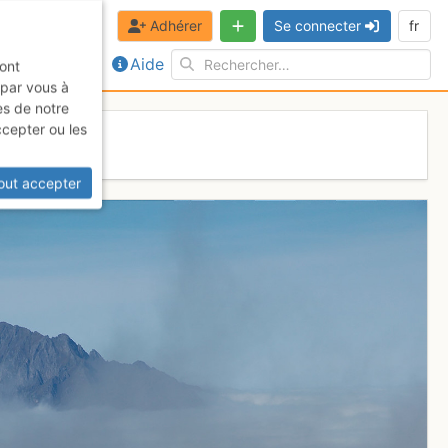
Adhérer
Se connecter
fr
Aide
sont
 par vous à
es de notre
ccepter ou les
out accepter