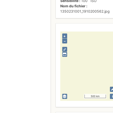
Sensibilité
100
ISO
Nom du fichier
1350231001_1910200562.jpg
+
–
⤢
i
500 km