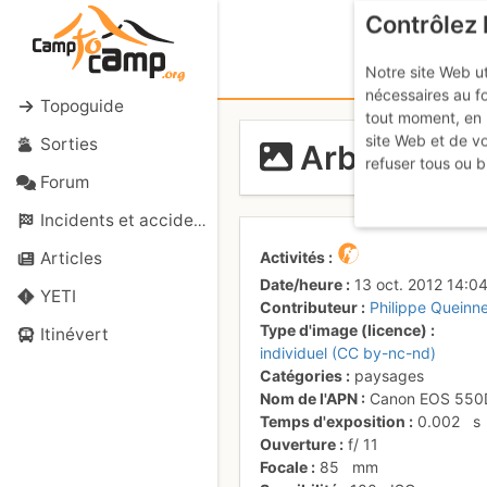
Contrôlez 
Notre site Web ut
nécessaires au f
Topoguide
tout moment, en 
site Web et de v
Sorties
Arbizon dan
refuser tous ou b
Forum
Incidents et accidents
Activités
Articles
Date/heure
13 oct. 2012 14:0
YETI
Contributeur
Philippe Queinn
Type d'image (licence)
Itinévert
individuel (CC by-nc-nd)
Catégories
paysages
Nom de l'APN
Canon EOS 550
Temps d'exposition
0.002
s
Ouverture
f/
11
Focale
85
mm