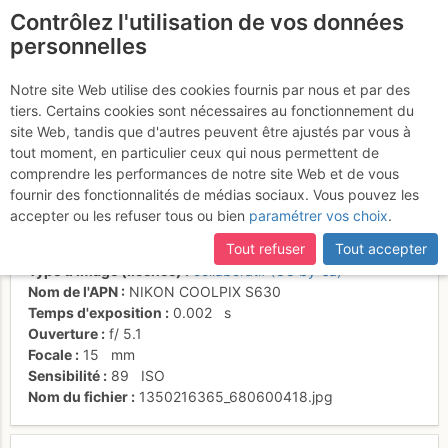
Contrôlez l'utilisation de vos données
fr
personnelles
Ouais, il faut quand
Notre site Web utilise des cookies fournis par nous et par des
tiers. Certains cookies sont nécessaires au fonctionnement du
même être motive!!!!!
site Web, tandis que d'autres peuvent être ajustés par vous à
tout moment, en particulier ceux qui nous permettent de
comprendre les performances de notre site Web et de vous
fournir des fonctionnalités de médias sociaux. Vous pouvez les
Activités
accepter ou les refuser tous ou bien
paramétrer vos choix
.
Date/heure
13 oct. 2012 15:01
Tout refuser
Tout accepter
Contributeur
Christophe Marteau
Type d'image (licence)
collaboratif (CC by-sa)
Nom de l'APN
NIKON COOLPIX S630
Temps d'exposition
0.002
s
Ouverture
f/
5.1
Focale
15
mm
Sensibilité
89
ISO
Nom du fichier
1350216365_680600418.jpg