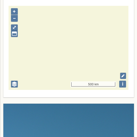
+
–
⤢
i
500 km