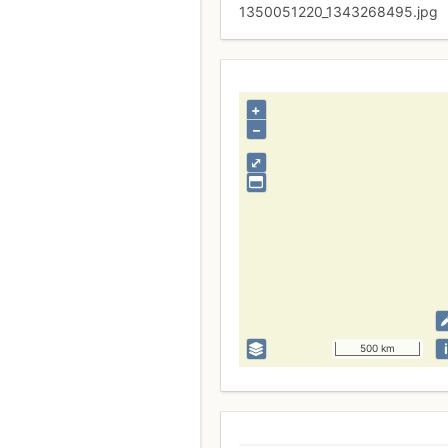
1350051220_1343268495.jpg
+
–
⤢
i
500 km