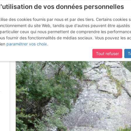
l'utilisation de vos données personnelles
ilise des cookies fournis par nous et par des tiers. Certains cookies 
onctionnement du site Web, tandis que d'autres peuvent être ajustés
particulier ceux qui nous permettent de comprendre les performanc
ous fournir des fonctionnalités de médias sociaux. Vous pouvez les a
teur
ien
paramétrer vos choix
.
Tout refuser
T
-