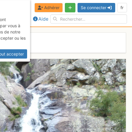
Adhérer
Se connecter
fr
Aide
sont
 par vous à
es de notre
ccepter ou les
out accepter