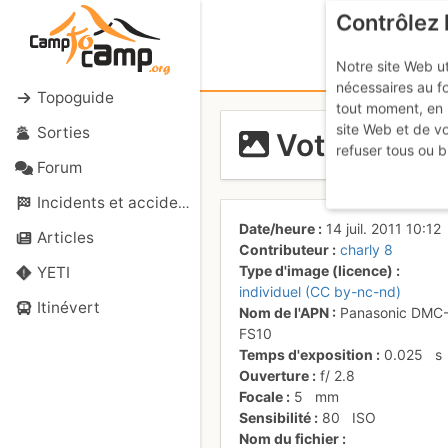
Contrôlez 
Notre site Web ut
nécessaires au f
Topoguide
tout moment, en 
site Web et de v
Sorties
Votre servi
refuser tous ou b
Forum
Incidents et accidents
Date/heure
14 juil. 2011 10:12
Articles
Contributeur
charly 8
Type d'image (licence)
YETI
individuel (CC by-nc-nd)
Itinévert
Nom de l'APN
Panasonic DMC
FS10
Temps d'exposition
0.025
s
Ouverture
f/
2.8
Focale
5
mm
Sensibilité
80
ISO
Nom du fichier