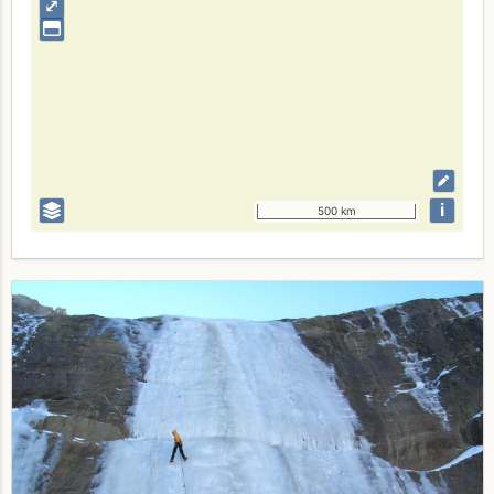
⤢
i
500 km