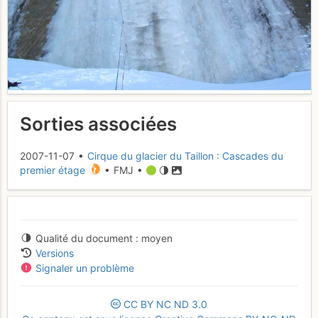
Sorties associées
2007-11-07 •
Cirque du glacier du Taillon : Cascades du
premier étage
• FMJ •
Qualité du document
moyen
Versions
Signaler un problème
CC
BY
NC
ND
3.0