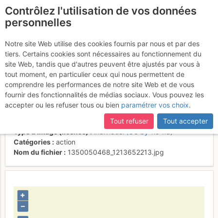
Contrôlez l'utilisation de vos données
fr
personnelles
Ice dans le grand mur
Notre site Web utilise des cookies fournis par nous et par des
tiers. Certains cookies sont nécessaires au fonctionnement du
du premier niveau
site Web, tandis que d'autres peuvent être ajustés par vous à
tout moment, en particulier ceux qui nous permettent de
comprendre les performances de notre site Web et de vous
fournir des fonctionnalités de médias sociaux. Vous pouvez les
Activités
accepter ou les refuser tous ou bien
paramétrer vos choix
.
Date/heure
7 nov. 2007 08:31
Tout refuser
Tout accepter
Contributeur
FMJ
Type d'image (licence)
individuel (CC by-nc-nd)
Catégories
action
Nom du fichier
1350050468_1213652213.jpg
+
–