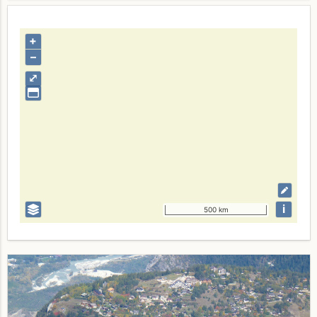
+
–
⤢
i
500 km