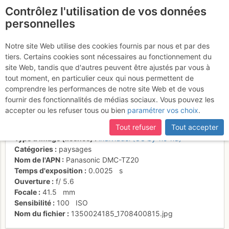
Contrôlez l'utilisation de vos données
fr
personnelles
Tour de Bonvin: Face S.
Notre site Web utilise des cookies fournis par nous et par des
tiers. Certains cookies sont nécessaires au fonctionnement du
de Vercorin
site Web, tandis que d'autres peuvent être ajustés par vous à
tout moment, en particulier ceux qui nous permettent de
comprendre les performances de notre site Web et de vous
fournir des fonctionnalités de médias sociaux. Vous pouvez les
Activités
accepter ou les refuser tous ou bien
paramétrer vos choix
.
Date/heure
11 oct. 2012 14:27
Tout refuser
Tout accepter
Contributeur
Jean-Louis Pitteloud
Type d'image (licence)
individuel (CC by-nc-nd)
Catégories
paysages
Nom de l'APN
Panasonic DMC-TZ20
Temps d'exposition
0.0025
s
Ouverture
f/
5.6
Focale
41.5
mm
Sensibilité
100
ISO
Nom du fichier
1350024185_1708400815.jpg