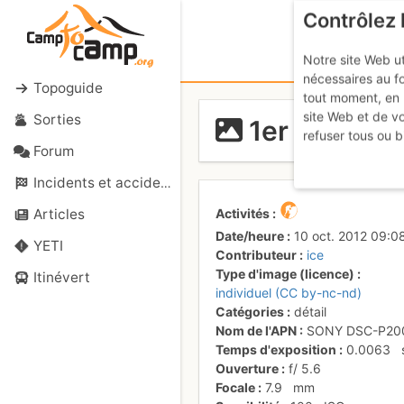
Contrôlez 
Notre site Web ut
nécessaires au f
Topoguide
tout moment, en 
site Web et de v
Sorties
1er rappel
refuser tous ou b
Forum
Incidents et accidents
Activités
Articles
Date/heure
10 oct. 2012 09:0
YETI
Contributeur
ice
Type d'image (licence)
Itinévert
individuel (CC by-nc-nd)
Catégories
détail
Nom de l'APN
SONY DSC-P20
Temps d'exposition
0.0063
Ouverture
f/
5.6
Focale
7.9
mm