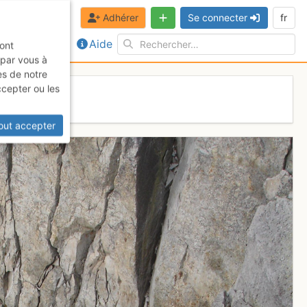
Adhérer
Se connecter
fr
Aide
sont
 par vous à
es de notre
ccepter ou les
out accepter