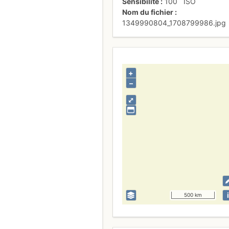
Sensibilité
100
ISO
Nom du fichier
1349990804_1708799986.jpg
+
–
⤢
i
500 km