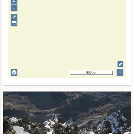
+
–
⤢
i
500 km