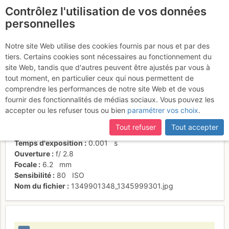
Contrôlez l'utilisation de vos données
fr
personnelles
Sous le sommet
Notre site Web utilise des cookies fournis par nous et par des
tiers. Certains cookies sont nécessaires au fonctionnement du
site Web, tandis que d'autres peuvent être ajustés par vous à
tout moment, en particulier ceux qui nous permettent de
Activités
comprendre les performances de notre site Web et de vous
fournir des fonctionnalités de médias sociaux. Vous pouvez les
Date/heure
10 oct. 2011 07:50
accepter ou les refuser tous ou bien
paramétrer vos choix
.
Contributeur
fanfouE38
Type d'image (licence)
individuel (CC by-nc-nd)
Tout refuser
Tout accepter
Nom de l'APN
Canon DIGITAL IXUS 95 IS
Temps d'exposition
0.001
s
Ouverture
f/
2.8
Focale
6.2
mm
Sensibilité
80
ISO
Nom du fichier
1349901348_1345999301.jpg