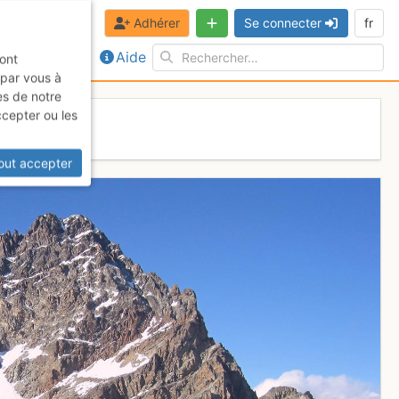
Adhérer
Se connecter
fr
Aide
sont
 par vous à
es de notre
ccepter ou les
out accepter