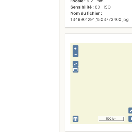
Focale
6.2
mm
Sensibilité
80
ISO
Nom du fichier
1349901291_1503773400.jpg
+
–
⤢
i
500 km