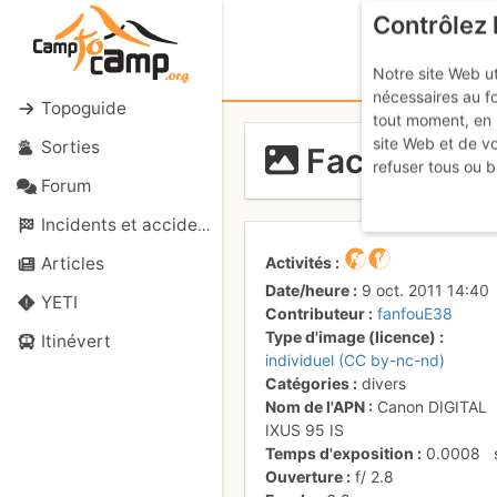
Contrôlez 
Notre site Web ut
nécessaires au f
Topoguide
tout moment, en 
site Web et de v
Sorties
Face sud du
refuser tous ou b
Forum
Incidents et accidents
Activités
Articles
Date/heure
9 oct. 2011 14:40
YETI
Contributeur
fanfouE38
Type d'image (licence)
Itinévert
individuel (CC by-nc-nd)
Catégories
divers
Nom de l'APN
Canon DIGITAL
IXUS 95 IS
Temps d'exposition
0.0008
Ouverture
f/
2.8