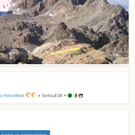
 Forciolline)
• fanfouE38 •
 poster un commentaire