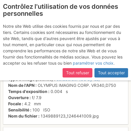
Contrôlez l'utilisation de vos données
fr
personnelles
Suite à une récente et importante mise à jour du site,
si
La suite du panorama
certaines pages ne sont plus accessibles, manquantes ou
Notre site Web utilise des cookies fournis par nous et par des
incomplètes, déconnectez-vous puis reconnectez-vous à votre
tiers. Certains cookies sont nécessaires au fonctionnement du
de 'bing dans ta face'
compte sur le site.
site Web, tandis que d'autres peuvent être ajustés par vous à
tout moment, en particulier ceux qui nous permettent de
comprendre les performances de notre site Web et de vous
fournir des fonctionnalités de médias sociaux. Vous pouvez les
Activités
accepter ou les refuser tous ou bien
paramétrer vos choix
.
Date/heure
13 sept. 2012 10:39
Tout refuser
Tout accepter
Contributeur
seb bsm
Type d'image (licence)
collaboratif (CC by-sa)
Nom de l'APN
OLYMPUS IMAGING CORP. VR340,D750
Temps d'exposition
0.004
s
Ouverture
f/
7.9
Focale
4.2
mm
Sensibilité
100
ISO
Nom du fichier
1349889123_1246441009.jpg