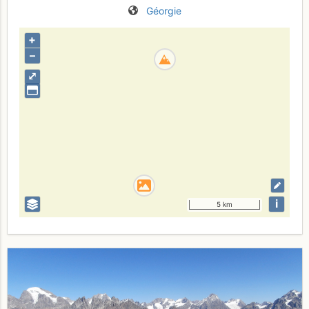
Géorgie
+
–
⤢
i
5 km