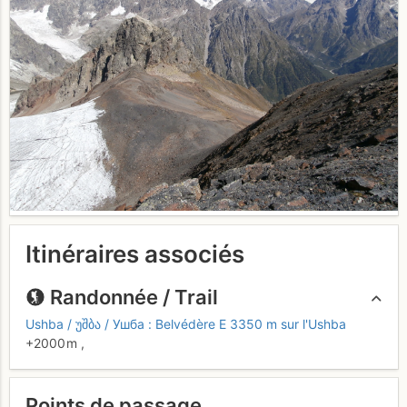
Itinéraires associés
Randonnée / Trail
Ushba / უშბა / Ушба : Belvédère E 3350 m sur l'Ushba
+2000 m
,
Points de passage