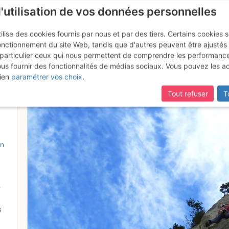
l'utilisation de vos données personnelles
ilise des cookies fournis par nous et par des tiers. Certains cookies 
onctionnement du site Web, tandis que d'autres peuvent être ajustés
particulier ceux qui nous permettent de comprendre les performanc
ous fournir des fonctionnalités de médias sociaux. Vous pouvez les a
r très sculpté malgré les appar
ien
paramétrer vos choix
.
Tout refuser
T
8
on
-
s