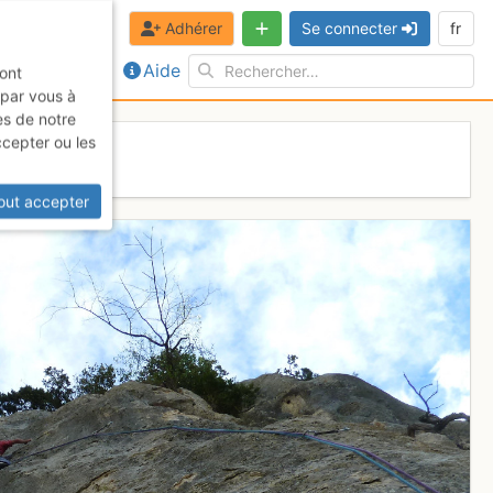
Adhérer
Se connecter
fr
Aide
sont
 par vous à
es de notre
ccepter ou les
ences
out accepter