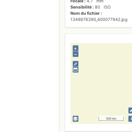
Focale
4.7
mm
Sensibilité
80
ISO
Nom du fichier
1349878390_400077942.jpg
+
–
⤢
i
500 km