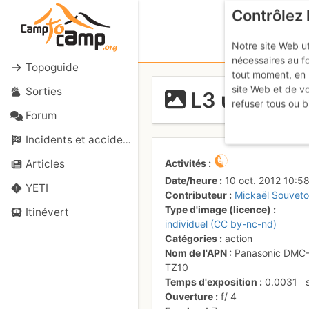
Contrôlez 
Notre site Web ut
nécessaires au f
Topoguide
tout moment, en 
site Web et de v
Sorties
L3 un roche
refuser tous ou b
Forum
Incidents et accidents
Activités
Articles
Date/heure
10 oct. 2012 10:5
YETI
Contributeur
Mickaël Souvet
Type d'image (licence)
Itinévert
individuel (CC by-nc-nd)
Catégories
action
Nom de l'APN
Panasonic DMC
TZ10
Temps d'exposition
0.0031
Ouverture
f/
4