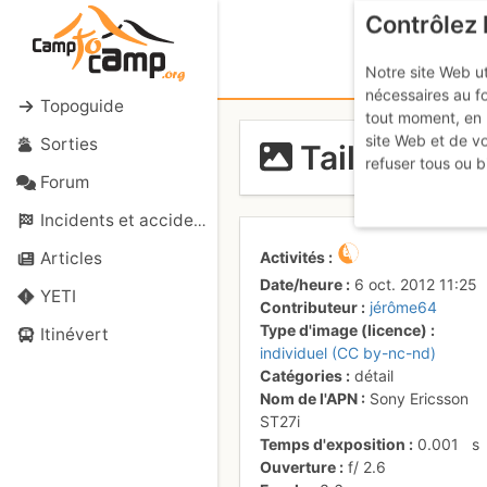
Contrôlez 
Notre site Web ut
nécessaires au f
Topoguide
tout moment, en 
site Web et de v
Sorties
Taillante
refuser tous ou b
Forum
Incidents et accidents
Activités
Articles
Date/heure
6 oct. 2012 11:25
YETI
Contributeur
jérôme64
Type d'image (licence)
Itinévert
individuel (CC by-nc-nd)
Catégories
détail
Nom de l'APN
Sony Ericsson
ST27i
Temps d'exposition
0.001
s
Ouverture
f/
2.6