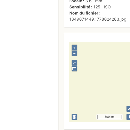
Focale
3.6
mm
Sensibilité
125
ISO
Nom du fichier
1349871449_1778824283.jpg
+
–
⤢
i
500 km