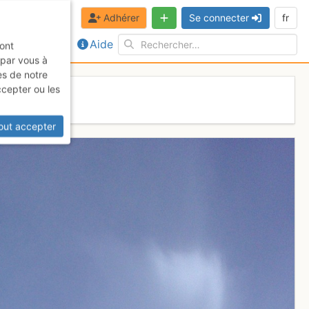
Adhérer
Se connecter
fr
Aide
sont
 par vous à
es de notre
ccepter ou les
out accepter