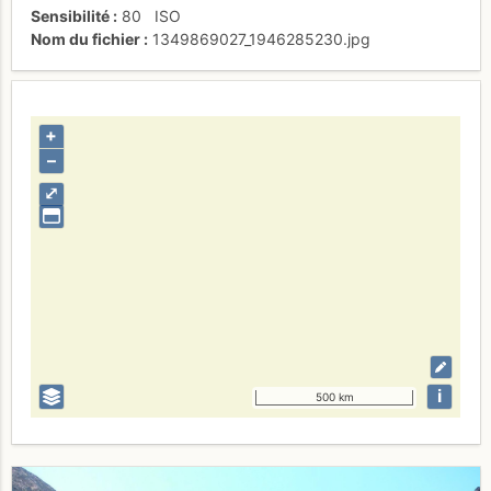
Sensibilité
80
ISO
Nom du fichier
1349869027_1946285230.jpg
+
–
⤢
i
500 km