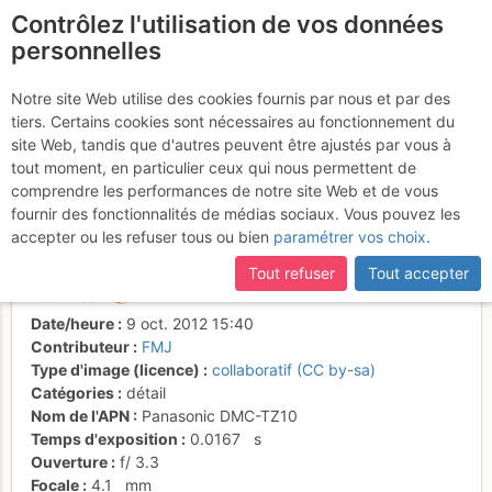
Contrôlez l'utilisation de vos données
fr
personnelles
Pic du Midi d'Ossau -
Notre site Web utilise des cookies fournis par nous et par des
tiers. Certains cookies sont nécessaires au fonctionnement du
Comida para Puños -
site Web, tandis que d'autres peuvent être ajustés par vous à
Fissure de la longueur en
tout moment, en particulier ceux qui nous permettent de
comprendre les performances de notre site Web et de vous
6c
fournir des fonctionnalités de médias sociaux. Vous pouvez les
accepter ou les refuser tous ou bien
paramétrer vos choix
.
Tout refuser
Tout accepter
Activités
Date/heure
9 oct. 2012 15:40
Contributeur
FMJ
Type d'image (licence)
collaboratif (CC by-sa)
Catégories
détail
Nom de l'APN
Panasonic DMC-TZ10
Temps d'exposition
0.0167
s
Ouverture
f/
3.3
Focale
4.1
mm