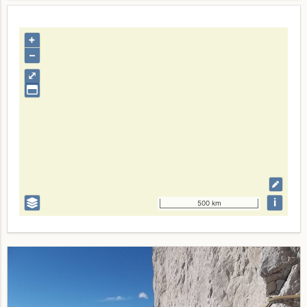
+
–
⤢
i
500 km