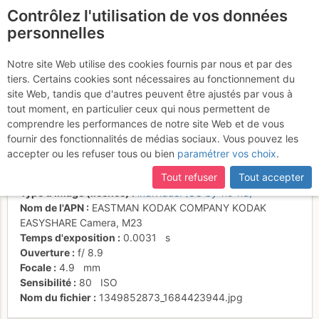
Contrôlez l'utilisation de vos données
fr
personnelles
L3 en traversée de
Notre site Web utilise des cookies fournis par nous et par des
tiers. Certains cookies sont nécessaires au fonctionnement du
couloir suspendu
site Web, tandis que d'autres peuvent être ajustés par vous à
tout moment, en particulier ceux qui nous permettent de
comprendre les performances de notre site Web et de vous
fournir des fonctionnalités de médias sociaux. Vous pouvez les
Activités
accepter ou les refuser tous ou bien
paramétrer vos choix
.
Date/heure
9 oct. 2012 14:40
Tout refuser
Tout accepter
Contributeur
RemyH
Type d'image (licence)
individuel (CC by-nc-nd)
Nom de l'APN
EASTMAN KODAK COMPANY KODAK
EASYSHARE Camera, M23
Temps d'exposition
0.0031
s
Ouverture
f/
8.9
Focale
4.9
mm
Sensibilité
80
ISO
Nom du fichier
1349852873_1684423944.jpg