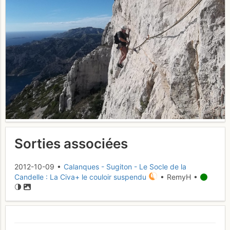
Sorties associées
2012-10-09 •
Calanques - Sugiton - Le Socle de la
Candelle : La Civa+ le couloir suspendu
• RemyH •