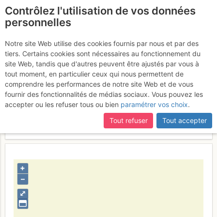
Contrôlez l'utilisation de vos données
fr
personnelles
Highline avec mont
Notre site Web utilise des cookies fournis par nous et par des
tiers. Certains cookies sont nécessaires au fonctionnement du
blanc
site Web, tandis que d'autres peuvent être ajustés par vous à
tout moment, en particulier ceux qui nous permettent de
comprendre les performances de notre site Web et de vous
fournir des fonctionnalités de médias sociaux. Vous pouvez les
Contributeur
radicalline
accepter ou les refuser tous ou bien
paramétrer vos choix
.
Type d'image (licence)
collaboratif (CC by-sa)
Catégories
action
Tout refuser
Tout accepter
Nom du fichier
1349818883_1346670389.jpg
+
–
⤢