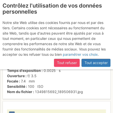
Contrôlez l'utilisation de vos données
fr
personnelles
Cboooo
Notre site Web utilise des cookies fournis par nous et par des
tiers. Certains cookies sont nécessaires au fonctionnement du
site Web, tandis que d'autres peuvent être ajustés par vous à
tout moment, en particulier ceux qui nous permettent de
Activités
comprendre les performances de notre site Web et de vous
fournir des fonctionnalités de médias sociaux. Vous pouvez les
Date/heure
7 oct. 2012 11:42
accepter ou les refuser tous ou bien
paramétrer vos choix
.
Contributeur
Pol D
Type d'image (licence)
individuel (CC by-nc-nd)
Tout refuser
Tout accepter
Nom de l'APN
Panasonic DMC-FX30
Temps d'exposition
0.0025
s
Ouverture
f/
3.5
Focale
7.4
mm
Sensibilité
100
ISO
Nom du fichier
1349815692_189506931.jpg