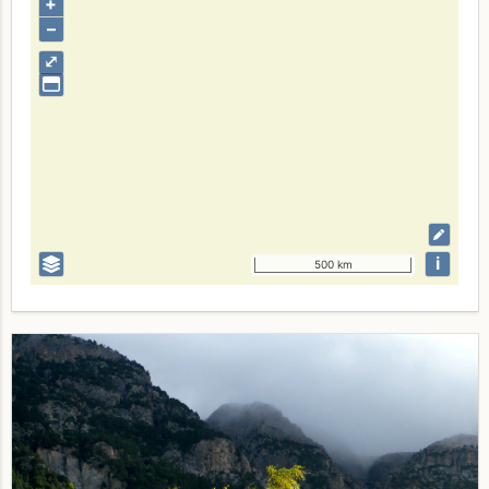
+
–
⤢
i
500 km