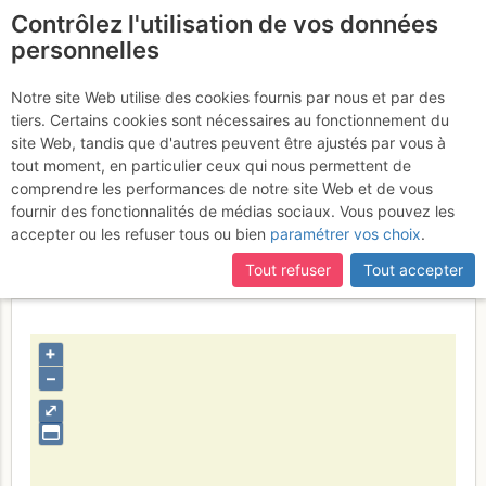
Contrôlez l'utilisation de vos données
fr
personnelles
Bouqutin devant le
Notre site Web utilise des cookies fournis par nous et par des
tiers. Certains cookies sont nécessaires au fonctionnement du
chardonnet
site Web, tandis que d'autres peuvent être ajustés par vous à
tout moment, en particulier ceux qui nous permettent de
comprendre les performances de notre site Web et de vous
fournir des fonctionnalités de médias sociaux. Vous pouvez les
Contributeur
loics73
accepter ou les refuser tous ou bien
paramétrer vos choix
.
Type d'image (licence)
collaboratif (CC by-sa)
Nom du fichier
1349782843_192947248.jpg
Tout refuser
Tout accepter
+
–
⤢