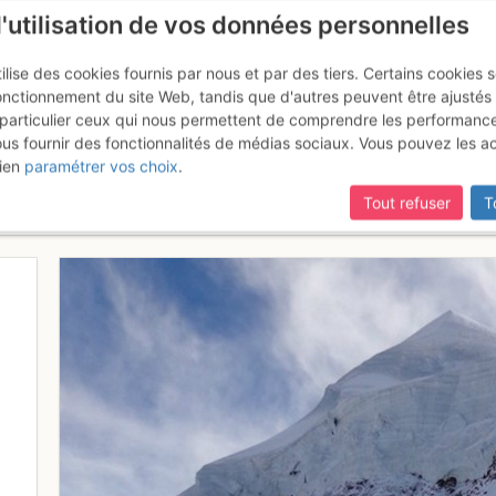
l'utilisation de vos données personnelles
ilise des cookies fournis par nous et par des tiers. Certains cookies 
onctionnement du site Web, tandis que d'autres peuvent être ajustés
particulier ceux qui nous permettent de comprendre les performanc
ous fournir des fonctionnalités de médias sociaux. Vous pouvez les a
elle doppie traversiamo verso l
ien
paramétrer vos choix
.
superiamo senza problemi
Tout refuser
T