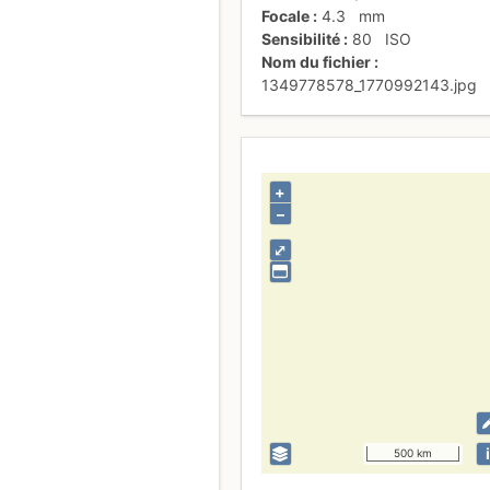
Focale
4.3
mm
Sensibilité
80
ISO
Nom du fichier
1349778578_1770992143.jpg
+
–
⤢
i
500 km