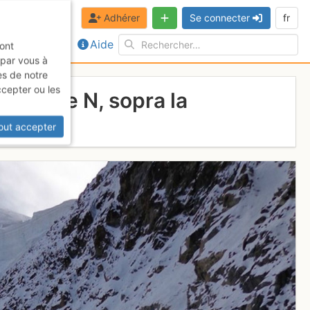
Adhérer
Se connecter
fr
Aide
sont
 par vous à
es de notre
ccepter ou les
a parete N, sopra la
out accepter