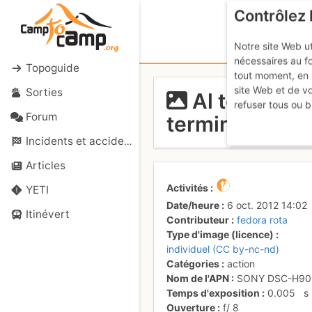
Contrôlez 
Notre site Web ut
nécessaires au f
Topoguide
tout moment, en 
site Web et de v
Sorties
Al termine d
refuser tous ou b
Forum
terminae che 
Incidents et accidents
Articles
Activités
YETI
Date/heure
6 oct. 2012 14:02
Itinévert
Contributeur
fedora rota
Type d'image (licence)
individuel (CC by-nc-nd)
Catégories
action
Nom de l'APN
SONY DSC-H90
Temps d'exposition
0.005
s
Ouverture
f/
8