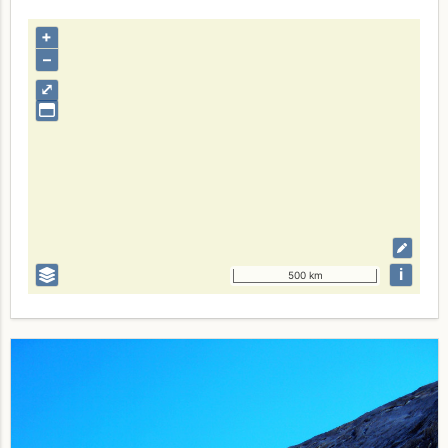
+
–
⤢
i
500 km