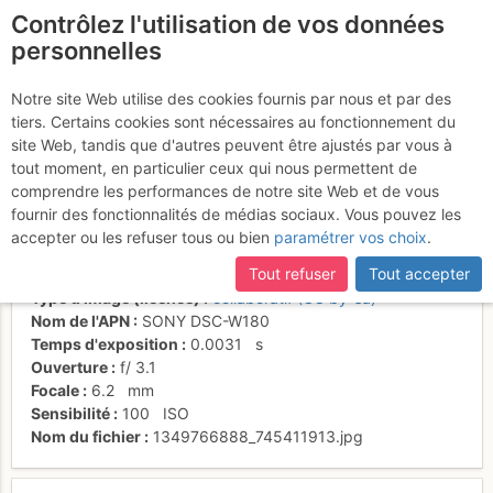
Contrôlez l'utilisation de vos données
fr
personnelles
Sylvain ds L3, 7b+ de
Notre site Web utilise des cookies fournis par nous et par des
tiers. Certains cookies sont nécessaires au fonctionnement du
55m
site Web, tandis que d'autres peuvent être ajustés par vous à
tout moment, en particulier ceux qui nous permettent de
comprendre les performances de notre site Web et de vous
fournir des fonctionnalités de médias sociaux. Vous pouvez les
Activités
accepter ou les refuser tous ou bien
paramétrer vos choix
.
Date/heure
27 août 2012 11:01
Tout refuser
Tout accepter
Contributeur
sylv73
Type d'image (licence)
collaboratif (CC by-sa)
Nom de l'APN
SONY DSC-W180
Temps d'exposition
0.0031
s
Ouverture
f/
3.1
Focale
6.2
mm
Sensibilité
100
ISO
Nom du fichier
1349766888_745411913.jpg