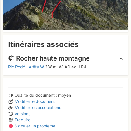
Itinéraires associés
Rocher haute montagne
Pic Rodó : Arête W
238 m,
W,
AD
4c
II
P4
Qualité du document
moyen
Modifier le document
Modifier les associations
Versions
Traduire
Signaler un problème