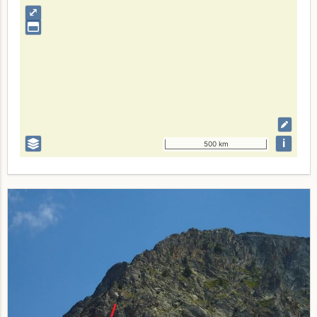
⤢
i
500 km