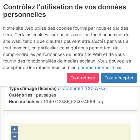
Contrôlez l'utilisation de vos données
fr
personnelles
Les deux cheminées
Notre site Web utilise des cookies fournis par nous et par des
tiers. Certains cookies sont nécessaires au fonctionnement du
de départ de la crête du
site Web, tandis que d'autres peuvent être ajustés par vous à
Rodo
tout moment, en particulier ceux qui nous permettent de
comprendre les performances de notre site Web et de vous
fournir des fonctionnalités de médias sociaux. Vous pouvez les
accepter ou les refuser tous ou bien
paramétrer vos choix
.
Activités
Tout refuser
Tout accepter
Contributeur
nico66
Type d'image (licence)
collaboratif (CC by-sa)
Catégories
paysages
Nom du fichier
1349712486_524074666.jpg
+
–