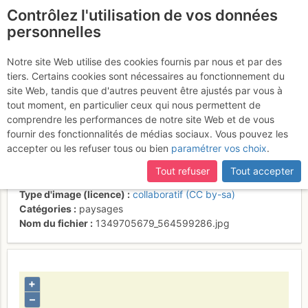
Contrôlez l'utilisation de vos données
fr
personnelles
Le dernier passage
Notre site Web utilise des cookies fournis par nous et par des
tiers. Certains cookies sont nécessaires au fonctionnement du
avant le sommet du
site Web, tandis que d'autres peuvent être ajustés par vous à
Montabone
tout moment, en particulier ceux qui nous permettent de
comprendre les performances de notre site Web et de vous
fournir des fonctionnalités de médias sociaux. Vous pouvez les
accepter ou les refuser tous ou bien
paramétrer vos choix
.
Activités
Tout refuser
Tout accepter
Contributeur
nico66
Type d'image (licence)
collaboratif (CC by-sa)
Catégories
paysages
Nom du fichier
1349705679_564599286.jpg
+
–