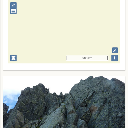
⤢
i
500 km