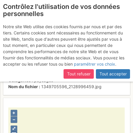
Contrôlez l'utilisation de vos données
fr
personnelles
Arête de Bonrepos et
Notre site Web utilise des cookies fournis par nous et par des
tiers. Certains cookies sont nécessaires au fonctionnement du
pic de Montabone
site Web, tandis que d'autres peuvent être ajustés par vous à
tout moment, en particulier ceux qui nous permettent de
comprendre les performances de notre site Web et de vous
fournir des fonctionnalités de médias sociaux. Vous pouvez les
Activités
accepter ou les refuser tous ou bien
paramétrer vos choix
.
Contributeur
nico66
Tout refuser
Tout accepter
Type d'image (licence)
collaboratif (CC by-sa)
Catégories
paysages
Nom du fichier
1349705596_2128996459.jpg
+
–
⤢