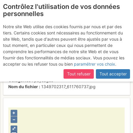
Contrôlez l'utilisation de vos données
fr
personnelles
Déscente du Coma
Notre site Web utilise des cookies fournis par nous et par des
tiers. Certains cookies sont nécessaires au fonctionnement du
d'Or
site Web, tandis que d'autres peuvent être ajustés par vous à
tout moment, en particulier ceux qui nous permettent de
comprendre les performances de notre site Web et de vous
fournir des fonctionnalités de médias sociaux. Vous pouvez les
Activités
accepter ou les refuser tous ou bien
paramétrer vos choix
.
Contributeur
nico66
Tout refuser
Tout accepter
Type d'image (licence)
collaboratif (CC by-sa)
Catégories
paysages
Nom du fichier
1349702317_611760737.jpg
+
–
⤢