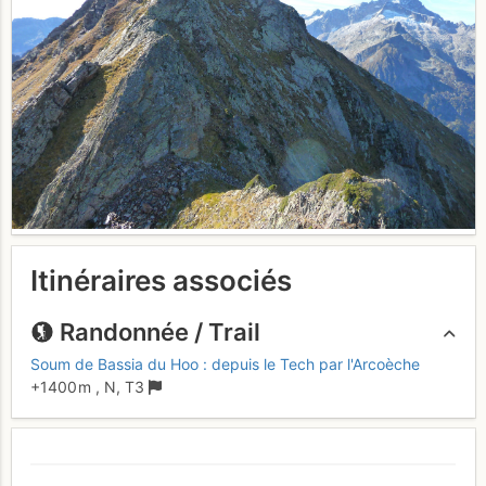
Itinéraires associés
Randonnée / Trail
Soum de Bassia du Hoo : depuis le Tech par l'Arcoèche
+1400 m
,
N,
T3