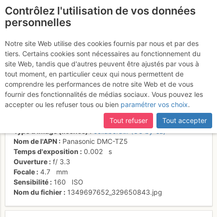
Contrôlez l'utilisation de vos données
fr
personnelles
Soum de Bassia du
Notre site Web utilise des cookies fournis par nous et par des
tiers. Certains cookies sont nécessaires au fonctionnement du
Hoo et Balaïtous
site Web, tandis que d'autres peuvent être ajustés par vous à
tout moment, en particulier ceux qui nous permettent de
comprendre les performances de notre site Web et de vous
fournir des fonctionnalités de médias sociaux. Vous pouvez les
Activités
accepter ou les refuser tous ou bien
paramétrer vos choix
.
Date/heure
3 oct. 2012 10:42
Tout refuser
Tout accepter
Contributeur
guiben
Type d'image (licence)
collaboratif (CC by-sa)
Nom de l'APN
Panasonic DMC-TZ5
Temps d'exposition
0.002
s
Ouverture
f/
3.3
Focale
4.7
mm
Sensibilité
160
ISO
Nom du fichier
1349697652_329650843.jpg