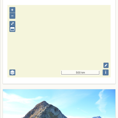
+
–
⤢
i
500 km