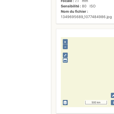
Focale
7.1
mm
Sensibilité
80
ISO
Nom du fichier
1349695689_1077484986.jpg
+
–
⤢
i
500 km