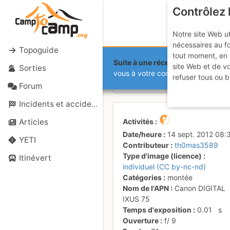
Contrôlez 
Notre site Web ut
nécessaires au f
Topoguide
tout moment, en 
Suite à une récente et importante 
site Web et de v
Sorties
Col Supérie
vous à votre compte sur le site.
refuser tous ou b
Forum
Incidents et accidents
Activités
Articles
Date/heure
14 sept. 2012 08:
YETI
Contributeur
th0mas3589
Type d'image (licence)
Itinévert
individuel (CC by-nc-nd)
Catégories
montée
Nom de l'APN
Canon DIGITAL
IXUS 75
Temps d'exposition
0.01
s
Ouverture
f/
9