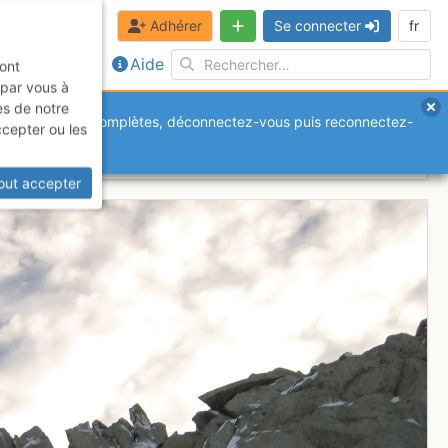
Adhérer
Se connecter
fr
Aide
sont
 par vous à
es de notre
anquantes ou incomplètes, déconnectez-vous puis reconnectez-
ccepter ou les
out accepter