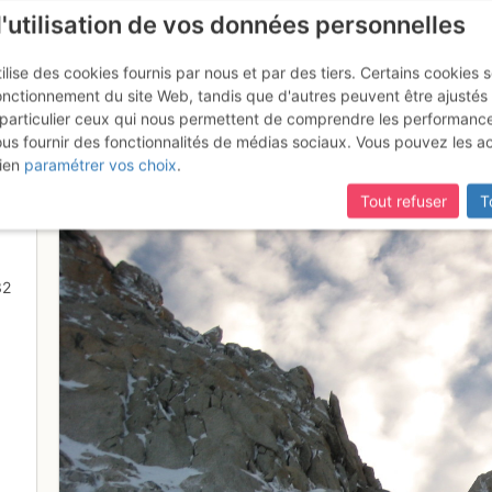
l'utilisation de vos données personnelles
ilise des cookies fournis par nous et par des tiers. Certains cookies 
onctionnement du site Web, tandis que d'autres peuvent être ajustés
particulier ceux qui nous permettent de comprendre les performanc
mise à jour du site,
si certaines pages ne sont plus accessibles, m
ous fournir des fonctionnalités de médias sociaux. Vous pouvez les a
ur du Tour 3289 m
ien
paramétrer vos choix
.
Tout refuser
T
32